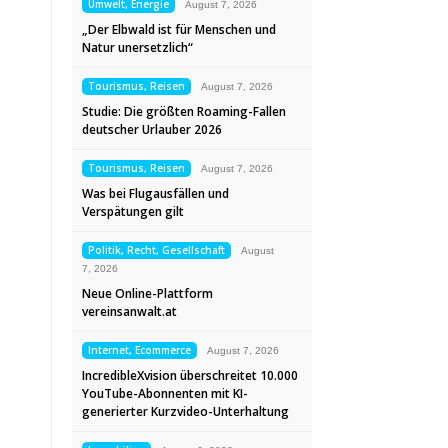
Umwelt, Energie
August 7, 2026
„Der Elbwald ist für Menschen und
Natur unersetzlich“
Tourismus, Reisen
August 7, 2026
Studie: Die größten Roaming-Fallen
deutscher Urlauber 2026
Tourismus, Reisen
August 7, 2026
Was bei Flugausfällen und
Verspätungen gilt
Politik, Recht, Gesellschaft
August
7, 2026
Neue Online-Plattform
vereinsanwalt.at
Internet, Ecommerce
August 7, 2026
IncredibleXvision überschreitet 10.000
YouTube-Abonnenten mit KI-
generierter Kurzvideo-Unterhaltung