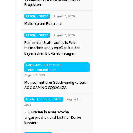
Projekten
Essen, Trinken
August 7, 2026
Mallorca am Elbstrand
Essen, Trinken
August 7, 2026
Rein in den Stall, rauf aufs Feld:
mitmachen und genießen bei den
Bayerischen Bio-Erlebnistagen
Computer, Information,
Telekommunikation
August 7, 2026
Monitor mit drei Geschwindigkeiten:
AOC GAMING CQ32G4ZA
Mode, Trends, Lifestyle
August 7,
2026
350 Frauen in einer Woche
angesprochen und fast nur Körbe
kassiert