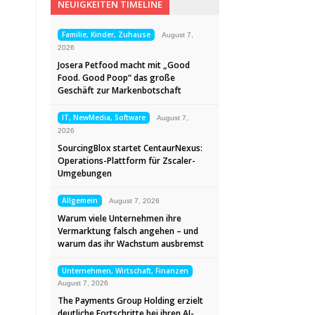
NEUIGKEITEN TIMELINE
Familie, Kinder, Zuhause
August 7,
2026
Josera Petfood macht mit „Good
Food. Good Poop“ das große
Geschäft zur Markenbotschaft
IT, NewMedia, Software
August 7,
2026
SourcingBlox startet CentaurNexus:
Operations-Plattform für Zscaler-
Umgebungen
Allgemein
August 7, 2026
Warum viele Unternehmen ihre
Vermarktung falsch angehen – und
warum das ihr Wachstum ausbremst
Unternehmen, Wirtschaft, Finanzen
August 7, 2026
The Payments Group Holding erzielt
deutliche Fortschritte bei ihren AI-