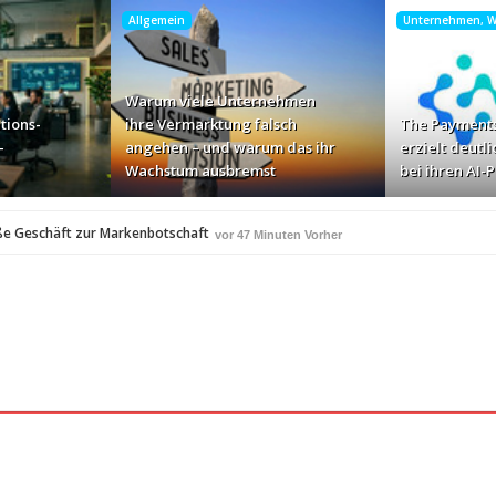
Allgemein
Unternehmen, Wi
Warum viele Unternehmen
tions-
ihre Vermarktung falsch
The Payments
-
angehen – und warum das ihr
erzielt deutli
Wachstum ausbremst
bei ihren AI-
ße Geschäft zur Markenbotschaft
vor 47 Minuten Vorher
für Zscaler-Umgebungen
vor 3 Stunden Vorher
 – und warum das ihr Wachstum ausbremst
vor 5 Stunden Vorher
i ihren AI-Projekten
Mallorca am Elbstrand
vor 6 Stunden Vorher
vor 6 Stu
i den Bayerischen Bio-Erlebnistagen
vor 8 Stunden Vorher
A
350 Frauen in einer Woche angesprochen und fast n
vor 8 Stunden Vorher
Studie: Die größten Roaming-Fallen deutscher Urlauber 20
Stunden Vorher