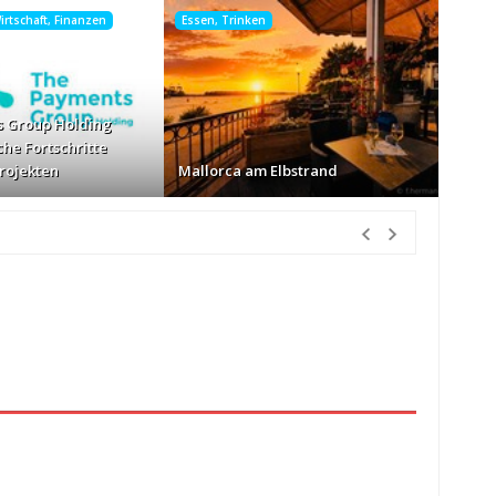
rtschaft, Finanzen
Essen, Trinken
 Group Holding
che Fortschritte
Projekten
Mallorca am Elbstrand
nden Vorher
ur Körbe kassiert
vor 8 Stunden Vorher
26
vor 9 Stunden Vorher