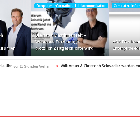
Computer, Information, Telekommunikation
Computer, Info
ph
Die neue Maschinenzeit –
Wenn aus Technologie
ADATA nimmt
sführer
plötzlich Zeitgeschichte wird
Enterprise-Ma
die Uhr
Willi Arsan & Christoph Schwedler werden m
vor 11 Stunden Vorher
itgeschichte wird
ADATA nimmt deutschen Enterpris
vor 13 Stunden Vorher
ellt Insolvenzantrag – Ihre Rechte als Anleger
vor 13 Stunden Vorher
amerikanischen Batterie-Unabhängigkeit: Die Entstehung des Battery Valley i
nach Virginia Beach
vor 13 Stunden Vorher
t in den Fokus
Die Rückkehr zu sich selbst: Bianca 
vor 14 Stunden Vorher
spezialisiertes Angebot für Hotels
vor 14 Stunden Vorher