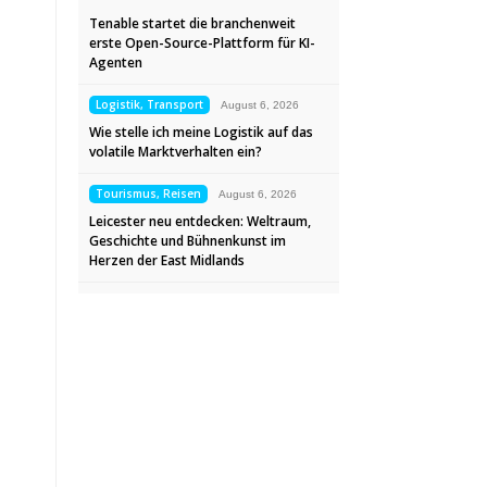
Tenable startet die branchenweit
erste Open-Source-Plattform für KI-
Agenten
Logistik, Transport
August 6, 2026
Wie stelle ich meine Logistik auf das
volatile Marktverhalten ein?
Tourismus, Reisen
August 6, 2026
Leicester neu entdecken: Weltraum,
Geschichte und Bühnenkunst im
Herzen der East Midlands