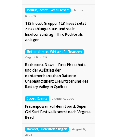
Politik, Recht, Gesellschaft
August
6, 2026
123 Invest Gruppe: 123 Invest setzt
Zinszahlungen aus und stellt
Insolvenzantrag – Ihre Rechte als
Anleger
Unternehmen, Wirtschaft, Finanzen
August 6, 2026
Rockstone News – First Phosphate
und der Aufstieg der
nordamerikanischen Batterie-
Unabhängigkeit: Die Entstehung des
Battery Valley in Québec
Sport, Events
August 6, 2026
Frauenpower auf dem Board: Super
Girl Surf Festival kommt nach Virginia
Beach
Handel, Dienstleistungen
August 6,
2026