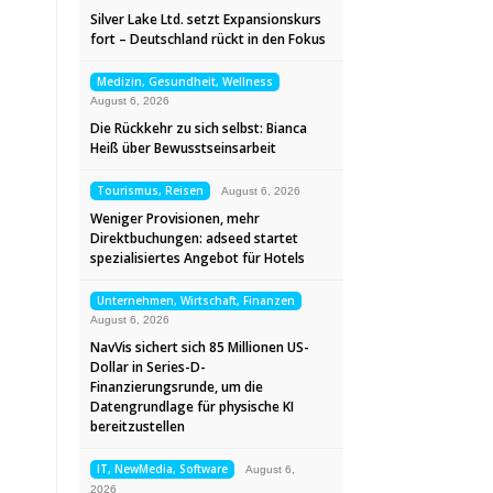
Silver Lake Ltd. setzt Expansionskurs
fort – Deutschland rückt in den Fokus
Medizin, Gesundheit, Wellness
August 6, 2026
Die Rückkehr zu sich selbst: Bianca
Heiß über Bewusstseinsarbeit
Tourismus, Reisen
August 6, 2026
Weniger Provisionen, mehr
Direktbuchungen: adseed startet
spezialisiertes Angebot für Hotels
Unternehmen, Wirtschaft, Finanzen
August 6, 2026
NavVis sichert sich 85 Millionen US-
Dollar in Series-D-
Finanzierungsrunde, um die
Datengrundlage für physische KI
bereitzustellen
IT, NewMedia, Software
August 6,
2026