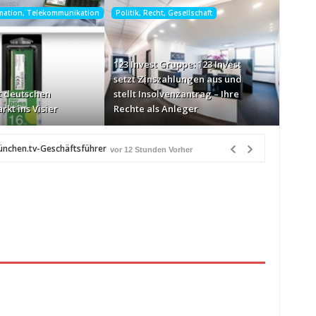
rmation, Telekommunikation
Politik, Recht, Gesellschaft
123 Invest Gruppe: 123 Invest
setzt Zinszahlungen aus und
 deutschen
stellt Insolvenzantrag – Ihre
rkt ins Visier
Rechte als Anleger
ünchen.tv-Geschäftsführer
vor 12 Stunden Vorher
e-Markt ins Visier
vor 13 Stunden Vorher
n Québec
vor 13 Stunden Vorher
Heiß über Bewusstseinsarbeit
vor 14 Stunden Vorher