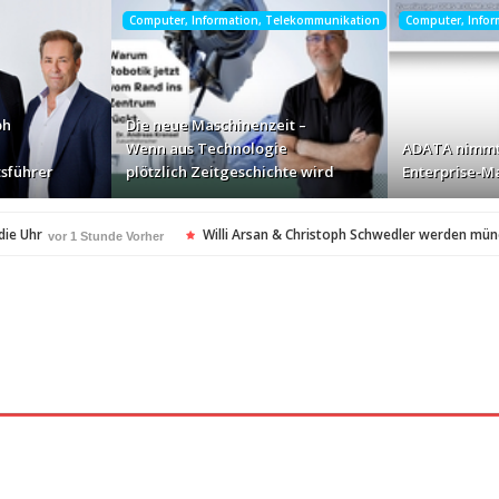
Computer, Information, Telekommunikation
Computer, Info
ph
Die neue Maschinenzeit –
Wenn aus Technologie
ADATA nimmt
sführer
plötzlich Zeitgeschichte wird
Enterprise-Ma
die Uhr
Willi Arsan & Christoph Schwedler werden mün
vor 1 Stunde Vorher
itgeschichte wird
ADATA nimmt deutschen Enterprise
vor 3 Stunden Vorher
ellt Insolvenzantrag – Ihre Rechte als Anleger
vor 3 Stunden Vorher
amerikanischen Batterie-Unabhängigkeit: Die Entstehung des Battery Valley i
nach Virginia Beach
vor 3 Stunden Vorher
t in den Fokus
Die Rückkehr zu sich selbst: Bianca H
vor 3 Stunden Vorher
spezialisiertes Angebot für Hotels
vor 3 Stunden Vorher