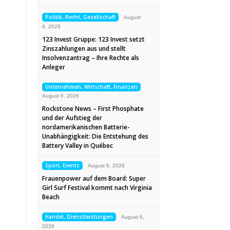
Politik, Recht, Gesellschaft
August
6, 2026
123 Invest Gruppe: 123 Invest setzt
Zinszahlungen aus und stellt
Insolvenzantrag – Ihre Rechte als
Anleger
Unternehmen, Wirtschaft, Finanzen
August 6, 2026
Rockstone News – First Phosphate
und der Aufstieg der
nordamerikanischen Batterie-
Unabhängigkeit: Die Entstehung des
Battery Valley in Québec
Sport, Events
August 6, 2026
Frauenpower auf dem Board: Super
Girl Surf Festival kommt nach Virginia
Beach
Handel, Dienstleistungen
August 6,
2026