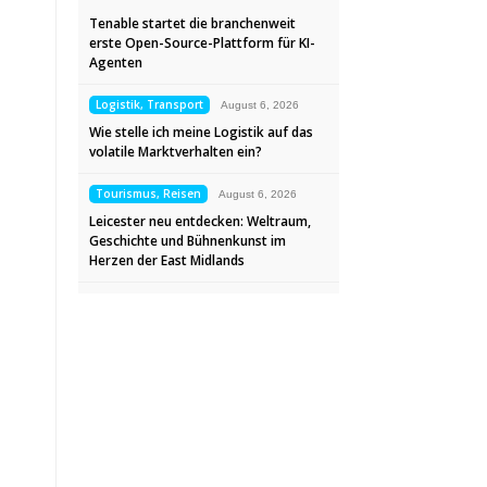
Tenable startet die branchenweit
erste Open-Source-Plattform für KI-
Agenten
Logistik, Transport
August 6, 2026
Wie stelle ich meine Logistik auf das
volatile Marktverhalten ein?
Tourismus, Reisen
August 6, 2026
Leicester neu entdecken: Weltraum,
Geschichte und Bühnenkunst im
Herzen der East Midlands