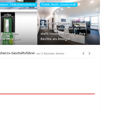
rmation, Telekommunikation
Politik, Recht, Gesellschaft
123 Invest Gruppe: 123 Invest
setzt Zinszahlungen aus und
 deutschen
stellt Insolvenzantrag – Ihre
rkt ins Visier
Rechte als Anleger
chen.tv-Geschäftsführer
vor 2 Stunden Vorher
-Markt ins Visier
vor 3 Stunden Vorher
n Québec
vor 3 Stunden Vorher
eiß über Bewusstseinsarbeit
vor 3 Stunden Vorher