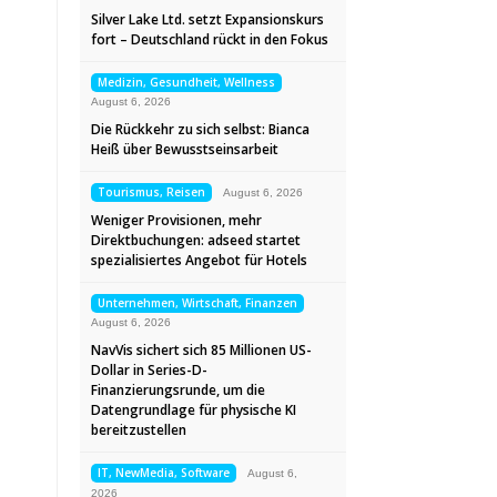
Silver Lake Ltd. setzt Expansionskurs
fort – Deutschland rückt in den Fokus
Medizin, Gesundheit, Wellness
August 6, 2026
Die Rückkehr zu sich selbst: Bianca
Heiß über Bewusstseinsarbeit
Tourismus, Reisen
August 6, 2026
Weniger Provisionen, mehr
Direktbuchungen: adseed startet
spezialisiertes Angebot für Hotels
Unternehmen, Wirtschaft, Finanzen
August 6, 2026
NavVis sichert sich 85 Millionen US-
Dollar in Series-D-
Finanzierungsrunde, um die
Datengrundlage für physische KI
bereitzustellen
IT, NewMedia, Software
August 6,
2026