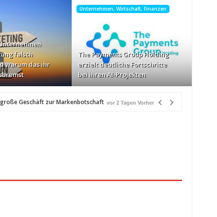
Unternehmen, Wirtschaft, Finanzen
 Unternehmen
tung falsch
The Payments Group Holding
d warum das ihr
erzielt deutliche Fortschritte
sbremst
bei ihren AI-Projekten
 große Geschäft zur Markenbotschaft
vor 2 Tagen Vorher
Vorher
Geschwindigkeiten: AOC GAMING CQ32G4ZA
vor 2 Tagen Vorher
etzlich“
vor 2 Tagen Vorher