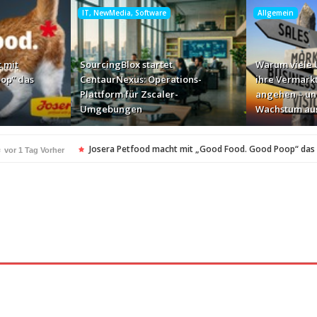
IT, NewMedia, Software
Allgemein
 mit
SourcingBlox startet
Warum viele
op“ das
CentaurNexus: Operations-
ihre Vermark
Plattform für Zscaler-
angehen – un
Umgebungen
Wachstum au
e
Josera Petfood macht mit „Good Food. Good Poop“ das
vor 1 Tag Vorher
für Zscaler-Umgebungen
vor 2 Tagen Vorher
 – und warum das ihr Wachstum ausbremst
vor 2 Tagen Vorher
i ihren AI-Projekten
Mallorca am Elbstrand
vor 2 Tagen Vorher
vor 2 Tagen 
i den Bayerischen Bio-Erlebnistagen
Monitor mit drei 
vor 2 Tagen Vorher
kassiert
„Der Elbwald ist für Menschen und Natur uners
vor 2 Tagen Vorher