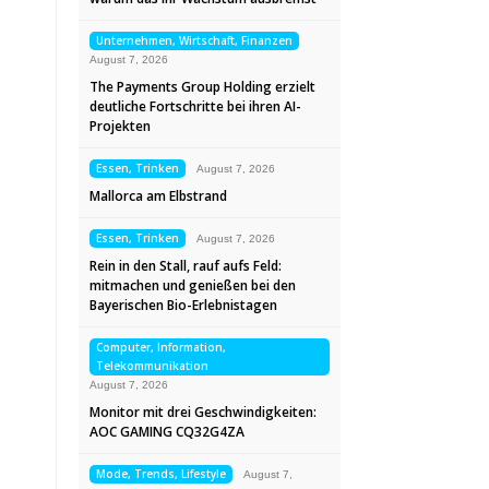
Unternehmen, Wirtschaft, Finanzen
August 7, 2026
The Payments Group Holding erzielt
deutliche Fortschritte bei ihren AI-
Projekten
Essen, Trinken
August 7, 2026
Mallorca am Elbstrand
Essen, Trinken
August 7, 2026
Rein in den Stall, rauf aufs Feld:
mitmachen und genießen bei den
Bayerischen Bio-Erlebnistagen
Computer, Information,
Telekommunikation
August 7, 2026
Monitor mit drei Geschwindigkeiten:
AOC GAMING CQ32G4ZA
Mode, Trends, Lifestyle
August 7,