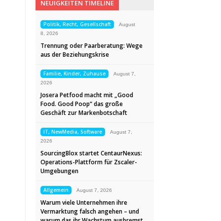
NEUIGKEITEN TIMELINE
Politik, Recht, Gesellschaft
August
8, 2026
Trennung oder Paarberatung: Wege
aus der Beziehungskrise
Familie, Kinder, Zuhause
August 7,
2026
Josera Petfood macht mit „Good
Food. Good Poop“ das große
Geschäft zur Markenbotschaft
IT, NewMedia, Software
August 7,
2026
SourcingBlox startet CentaurNexus:
Operations-Plattform für Zscaler-
Umgebungen
Allgemein
August 7, 2026
Warum viele Unternehmen ihre
Vermarktung falsch angehen – und
warum das ihr Wachstum ausbremst