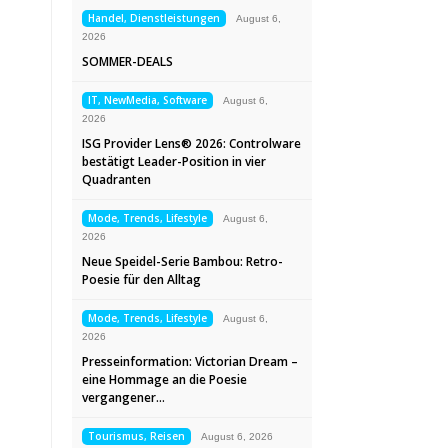
Handel, Dienstleistungen
August 6,
2026
SOMMER-DEALS
IT, NewMedia, Software
August 6,
2026
ISG Provider Lens® 2026: Controlware
bestätigt Leader-Position in vier
Quadranten
Mode, Trends, Lifestyle
August 6,
2026
Neue Speidel-Serie Bambou: Retro-
Poesie für den Alltag
Mode, Trends, Lifestyle
August 6,
2026
Presseinformation: Victorian Dream –
eine Hommage an die Poesie
vergangener…
Tourismus, Reisen
August 6, 2026