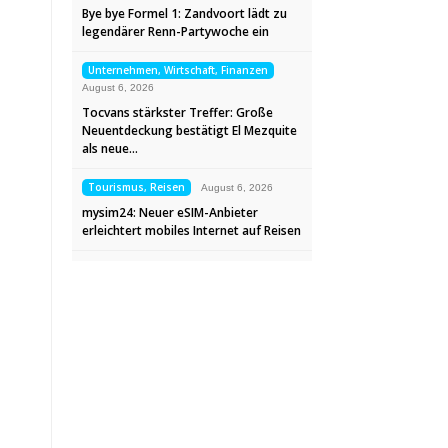
Bye bye Formel 1: Zandvoort lädt zu
legendärer Renn-Partywoche ein
Unternehmen, Wirtschaft, Finanzen
August 6, 2026
Tocvans stärkster Treffer: Große
Neuentdeckung bestätigt El Mezquite
als neue…
Tourismus, Reisen
August 6, 2026
mysim24: Neuer eSIM-Anbieter
erleichtert mobiles Internet auf Reisen