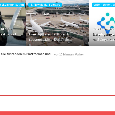
Telekommunikation
IT, NewMedia, Software
Unternehmen, Wi
Europa-
The Payments
 estos und
Eine digitale Plattform für
Beteiligunge
tausende Mitarbeitende
und Cognicar
alle führenden KI-Plattformen und…
vor 10 Minuten Vorher
nd Gamma laden…
Eine digitale Plattform für tausend
vor 10 Minuten Vorher
nd Cognicare AI…
vor 12 Minuten Vorher
ten mit FREQUENTIS voran
vor 17 Minuten Vorher
g in…
Auch für nebenberufliche Quereinsteiger ein 
vor 18 Minuten Vorher
® 2026: Controlware bestätigt Leader-Position in vier Quadranten
vor 1 Stunde
2 Stunden Vorher