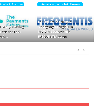
rtschaft, Finanzen
Unternehmen, Wirtschaft, Finanzen
Estland treibt Europas
 Group Holding –
Übergang zu digitalen
n AuctionTech
NOTAM-Diensten mit
e AI…
FREQUENTIS voran
e Mitarbeitende
vor 11 Minuten Vorher
perfektes Angebot
vor 19 Minuten Vorher
 Vorher