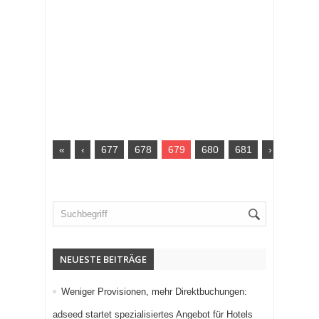
«
‹
677
678
679
680
681
›
»
NEUESTE BEITRÄGE
Weniger Provisionen, mehr Direktbuchungen:
adseed startet spezialisiertes Angebot für Hotels