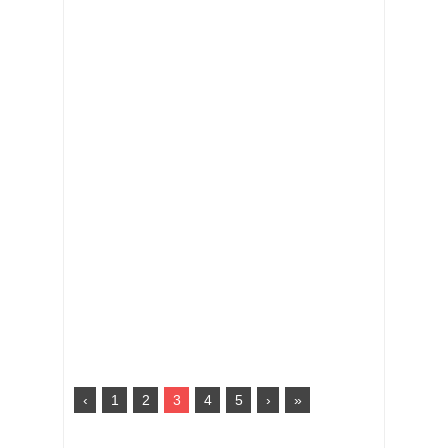
‹
1
2
3
4
5
›
»