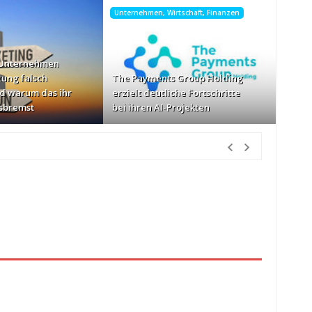
Unternehmen, Wirtschaft, Finanzen
 Unternehmen
tung falsch
The Payments Group Holding
d warum das ihr
erzielt deutliche Fortschritte
sbremst
bei ihren AI-Projekten
tunden Vorher
schwindigkeiten: AOC GAMING CQ32G4ZA
vor 1 Tag Vorher
zlich“
vor 1 Tag Vorher