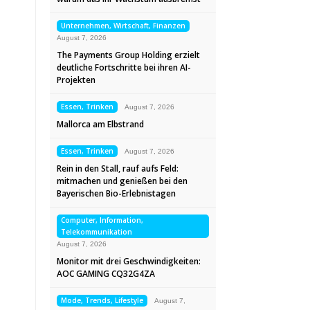
Unternehmen, Wirtschaft, Finanzen
August 7, 2026
The Payments Group Holding erzielt
deutliche Fortschritte bei ihren AI-
Projekten
Essen, Trinken
August 7, 2026
Mallorca am Elbstrand
Essen, Trinken
August 7, 2026
Rein in den Stall, rauf aufs Feld:
mitmachen und genießen bei den
Bayerischen Bio-Erlebnistagen
Computer, Information,
Telekommunikation
August 7, 2026
Monitor mit drei Geschwindigkeiten:
AOC GAMING CQ32G4ZA
Mode, Trends, Lifestyle
August 7,