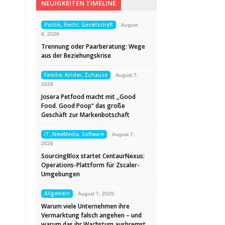
NEUIGKEITEN TIMELINE
Politik, Recht, Gesellschaft
August
8, 2026
Trennung oder Paarberatung: Wege
aus der Beziehungskrise
Familie, Kinder, Zuhause
August 7,
2026
Josera Petfood macht mit „Good
Food. Good Poop“ das große
Geschäft zur Markenbotschaft
IT, NewMedia, Software
August 7,
2026
SourcingBlox startet CentaurNexus:
Operations-Plattform für Zscaler-
Umgebungen
Allgemein
August 7, 2026
Warum viele Unternehmen ihre
Vermarktung falsch angehen – und
warum das ihr Wachstum ausbremst