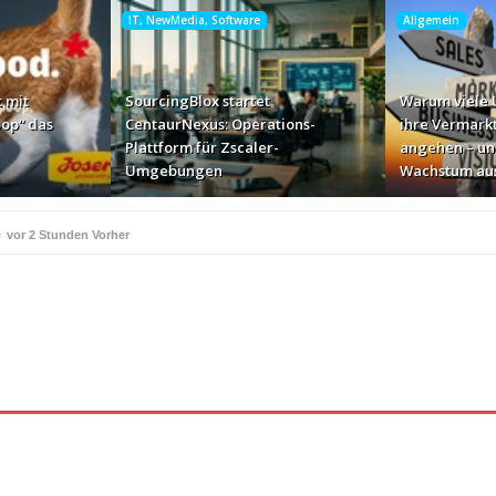
IT, NewMedia, Software
Allgemein
 mit
SourcingBlox startet
Warum viele
op“ das
CentaurNexus: Operations-
ihre Vermark
Plattform für Zscaler-
angehen – un
Umgebungen
Wachstum au
e
vor 2 Stunden Vorher
ße Geschäft zur Markenbotschaft
vor 19 Stunden Vorher
für Zscaler-Umgebungen
vor 21 Stunden Vorher
 – und warum das ihr Wachstum ausbremst
vor 23 Stunden Vorher
i ihren AI-Projekten
Mallorca am Elbstrand
vor 24 Stunden Vorher
vor 24 S
i den Bayerischen Bio-Erlebnistagen
Monitor mit drei Ge
vor 1 Tag Vorher
kassiert
„Der Elbwald ist für Menschen und Natur unerset
vor 1 Tag Vorher