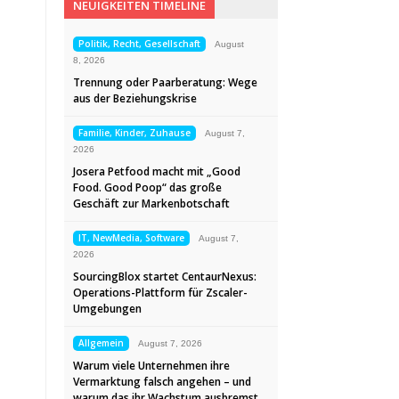
NEUIGKEITEN TIMELINE
Politik, Recht, Gesellschaft
August
8, 2026
Trennung oder Paarberatung: Wege
aus der Beziehungskrise
Familie, Kinder, Zuhause
August 7,
2026
Josera Petfood macht mit „Good
Food. Good Poop“ das große
Geschäft zur Markenbotschaft
IT, NewMedia, Software
August 7,
2026
SourcingBlox startet CentaurNexus:
Operations-Plattform für Zscaler-
Umgebungen
Allgemein
August 7, 2026
Warum viele Unternehmen ihre
Vermarktung falsch angehen – und
warum das ihr Wachstum ausbremst