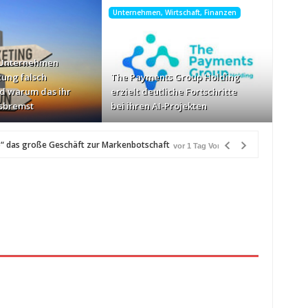
Unternehmen, Wirtschaft, Finanzen
 Unternehmen
tung falsch
The Payments Group Holding
d warum das ihr
erzielt deutliche Fortschritte
sbremst
bei ihren AI-Projekten
“ das große Geschäft zur Markenbotschaft
vor 1 Tag Vorher
r
schwindigkeiten: AOC GAMING CQ32G4ZA
vor 1 Tag Vorher
zlich“
vor 1 Tag Vorher