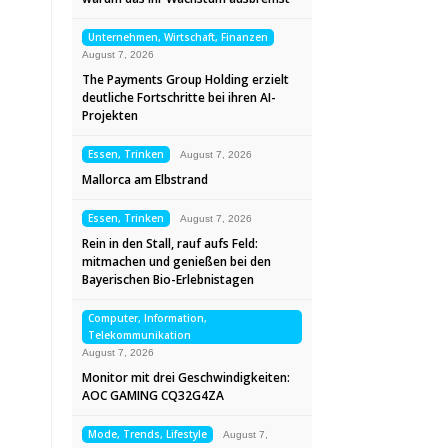
Unternehmen, Wirtschaft, Finanzen
August 7, 2026
The Payments Group Holding erzielt
deutliche Fortschritte bei ihren AI-
Projekten
Essen, Trinken
August 7, 2026
Mallorca am Elbstrand
Essen, Trinken
August 7, 2026
Rein in den Stall, rauf aufs Feld:
mitmachen und genießen bei den
Bayerischen Bio-Erlebnistagen
Computer, Information,
Telekommunikation
August 7, 2026
Monitor mit drei Geschwindigkeiten:
AOC GAMING CQ32G4ZA
Mode, Trends, Lifestyle
August 7,