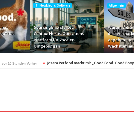
IT, NewMedia, Software
Allgemein
 mit
SourcingBlox startet
Warum viele
op“ das
CentaurNexus: Operations-
ihre Vermark
Plattform für Zscaler-
angehen – un
Umgebungen
Wachstum au
e
Josera Petfood macht mit „Good Food. Good Poop
vor 10 Stunden Vorher
für Zscaler-Umgebungen
vor 1 Tag Vorher
 – und warum das ihr Wachstum ausbremst
vor 1 Tag Vorher
i ihren AI-Projekten
Mallorca am Elbstrand
vor 1 Tag Vorher
vor 1 Tag Vorhe
i den Bayerischen Bio-Erlebnistagen
Monitor mit drei Ge
vor 1 Tag Vorher
kassiert
„Der Elbwald ist für Menschen und Natur unerset
vor 1 Tag Vorher