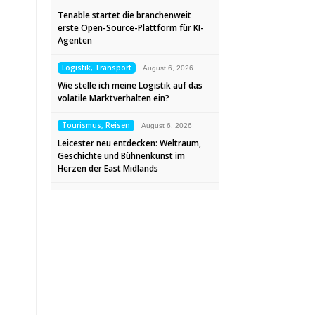
Tenable startet die branchenweit
erste Open-Source-Plattform für KI-
Agenten
Logistik, Transport
August 6, 2026
Wie stelle ich meine Logistik auf das
volatile Marktverhalten ein?
Tourismus, Reisen
August 6, 2026
Leicester neu entdecken: Weltraum,
Geschichte und Bühnenkunst im
Herzen der East Midlands