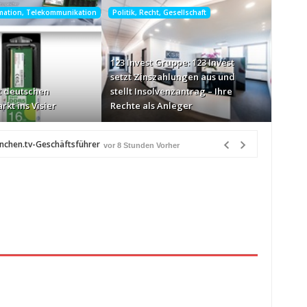
rmation, Telekommunikation
Politik, Recht, Gesellschaft
123 Invest Gruppe: 123 Invest
setzt Zinszahlungen aus und
 deutschen
stellt Insolvenzantrag – Ihre
rkt ins Visier
Rechte als Anleger
ünchen.tv-Geschäftsführer
vor 8 Stunden Vorher
-Markt ins Visier
vor 8 Stunden Vorher
n Québec
vor 8 Stunden Vorher
eiß über Bewusstseinsarbeit
vor 9 Stunden Vorher