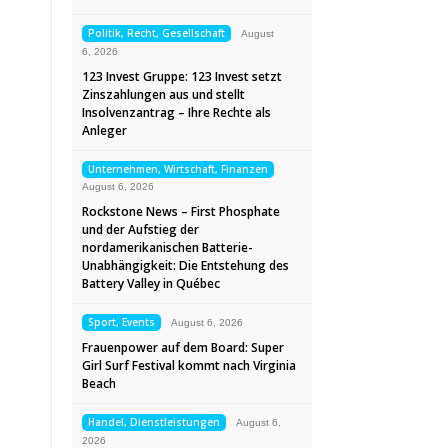
Politik, Recht, Gesellschaft
August
6, 2026
123 Invest Gruppe: 123 Invest setzt
Zinszahlungen aus und stellt
Insolvenzantrag – Ihre Rechte als
Anleger
Unternehmen, Wirtschaft, Finanzen
August 6, 2026
Rockstone News – First Phosphate
und der Aufstieg der
nordamerikanischen Batterie-
Unabhängigkeit: Die Entstehung des
Battery Valley in Québec
Sport, Events
August 6, 2026
Frauenpower auf dem Board: Super
Girl Surf Festival kommt nach Virginia
Beach
Handel, Dienstleistungen
August 6,
2026