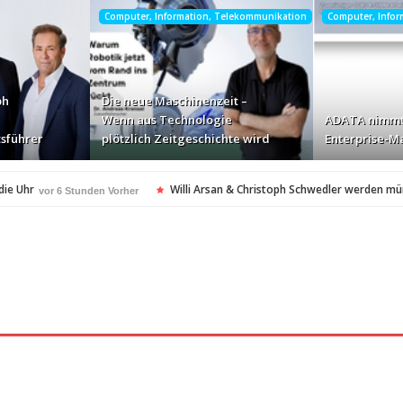
Computer, Information, Telekommunikation
Computer, Info
ph
Die neue Maschinenzeit –
Wenn aus Technologie
ADATA nimmt
sführer
plötzlich Zeitgeschichte wird
Enterprise-Ma
die Uhr
Willi Arsan & Christoph Schwedler werden m
vor 6 Stunden Vorher
itgeschichte wird
ADATA nimmt deutschen Enterprise
vor 8 Stunden Vorher
ellt Insolvenzantrag – Ihre Rechte als Anleger
vor 8 Stunden Vorher
amerikanischen Batterie-Unabhängigkeit: Die Entstehung des Battery Valley i
nach Virginia Beach
vor 8 Stunden Vorher
t in den Fokus
Die Rückkehr zu sich selbst: Bianca H
vor 9 Stunden Vorher
spezialisiertes Angebot für Hotels
vor 9 Stunden Vorher