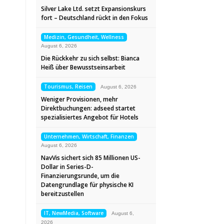
Silver Lake Ltd. setzt Expansionskurs
fort – Deutschland rückt in den Fokus
Medizin, Gesundheit, Wellness
August 6, 2026
Die Rückkehr zu sich selbst: Bianca
Heiß über Bewusstseinsarbeit
Tourismus, Reisen
August 6, 2026
Weniger Provisionen, mehr
Direktbuchungen: adseed startet
spezialisiertes Angebot für Hotels
Unternehmen, Wirtschaft, Finanzen
August 6, 2026
NavVis sichert sich 85 Millionen US-
Dollar in Series-D-
Finanzierungsrunde, um die
Datengrundlage für physische KI
bereitzustellen
IT, NewMedia, Software
August 6,
2026