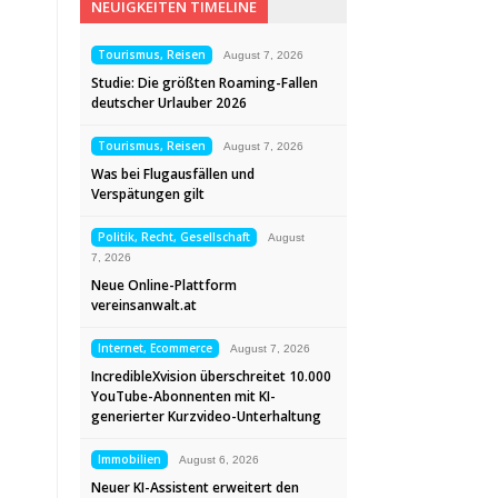
NEUIGKEITEN TIMELINE
Tourismus, Reisen
August 7, 2026
Studie: Die größten Roaming-Fallen
deutscher Urlauber 2026
Tourismus, Reisen
August 7, 2026
Was bei Flugausfällen und
Verspätungen gilt
Politik, Recht, Gesellschaft
August
7, 2026
Neue Online-Plattform
vereinsanwalt.at
Internet, Ecommerce
August 7, 2026
IncredibleXvision überschreitet 10.000
YouTube-Abonnenten mit KI-
generierter Kurzvideo-Unterhaltung
Immobilien
August 6, 2026
Neuer KI-Assistent erweitert den