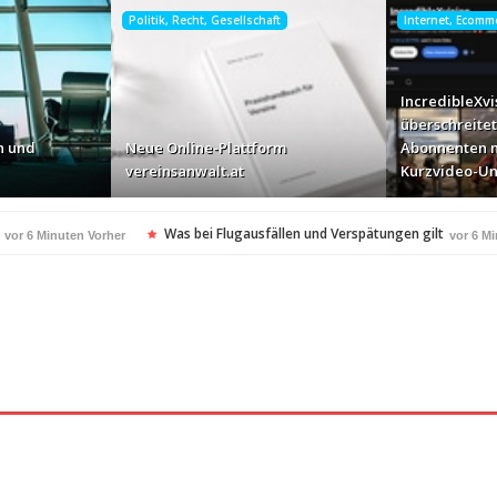
Politik, Recht, Gesellschaft
Internet, Ecomm
IncredibleXvi
überschreitet
n und
Neue Online-Plattform
Abonnenten m
vereinsanwalt.at
Kurzvideo-Un
Was bei Flugausfällen und Verspätungen gilt
vor 6 Minuten Vorher
vor 6 M
IncredibleXvision überschreitet 10.000 YouTube-Abonnenten mit KI-gen
r
die Uhr
Willi Arsan & Christoph Schwedler werden 
vor 15 Stunden Vorher
itgeschichte wird
ADATA nimmt deutschen Enterpris
vor 17 Stunden Vorher
ellt Insolvenzantrag – Ihre Rechte als Anleger
vor 17 Stunden Vorher
amerikanischen Batterie-Unabhängigkeit: Die Entstehung des Battery Valley i