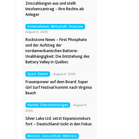
Zinszahlungen aus und stellt
Insolvenzantrag – Ihre Rechte als
Anleger
Unternehmen, Wirtschaft, Finanzen
August 6, 2026
Rockstone News – First Phosphate
und der Aufstieg der
nordamerikanischen Batterie-
Unabhängigkeit: Die Entstehung des
Battery Valley in Québec
Sport, Events
August 6, 2026
Frauenpower auf dem Board: Super
Girl Surf Festival kommt nach Virginia
Beach
Handel, Dienstleistungen
August 6,
2026
Silver Lake Ltd. setzt Expansionskurs
fort – Deutschland rückt in den Fokus
Medizin, Gesundheit, Wellness