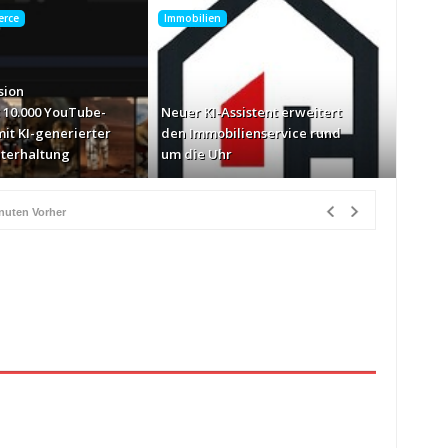
erce
Immobilien
sion
 10.000 YouTube-
Neuer KI-Assistent erweitert
it KI-generierter
den Immobilienservice rund
terhaltung
um die Uhr
inuten Vorher
erierter Kurzvideo-Unterhaltung
vor 24 Minuten Vorher
münchen.tv-Geschäftsführer
vor 16 Stunden Vorher
e-Markt ins Visier
vor 17 Stunden Vorher
n Québec
vor 17 Stunden Vorher