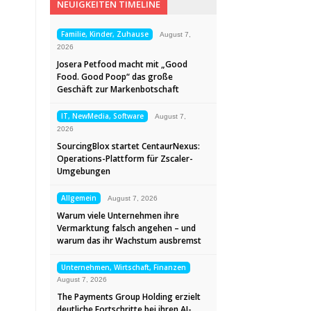
NEUIGKEITEN TIMELINE
Familie, Kinder, Zuhause
August 7,
2026
Josera Petfood macht mit „Good
Food. Good Poop“ das große
Geschäft zur Markenbotschaft
IT, NewMedia, Software
August 7,
2026
SourcingBlox startet CentaurNexus:
Operations-Plattform für Zscaler-
Umgebungen
Allgemein
August 7, 2026
Warum viele Unternehmen ihre
Vermarktung falsch angehen – und
warum das ihr Wachstum ausbremst
Unternehmen, Wirtschaft, Finanzen
August 7, 2026
The Payments Group Holding erzielt
deutliche Fortschritte bei ihren AI-