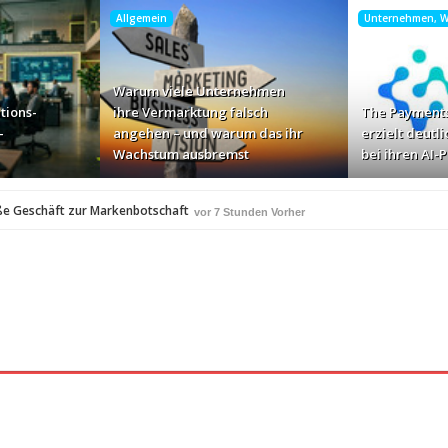
Allgemein
Unternehmen, Wi
Warum viele Unternehmen
tions-
ihre Vermarktung falsch
The Payments
-
angehen – und warum das ihr
erzielt deutli
Wachstum ausbremst
bei ihren AI-
ße Geschäft zur Markenbotschaft
vor 7 Stunden Vorher
für Zscaler-Umgebungen
vor 9 Stunden Vorher
 – und warum das ihr Wachstum ausbremst
vor 11 Stunden Vorher
i ihren AI-Projekten
Mallorca am Elbstrand
vor 12 Stunden Vorher
vor 12 S
i den Bayerischen Bio-Erlebnistagen
vor 14 Stunden Vorher
A
350 Frauen in einer Woche angesprochen und fast 
vor 14 Stunden Vorher
Studie: Die größten Roaming-Fallen deutscher Urlauber 2
 Stunden Vorher