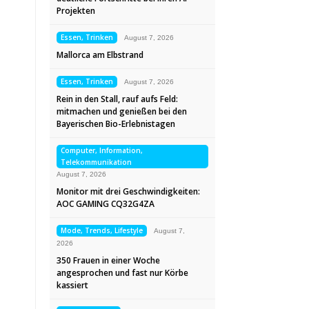
Projekten
Essen, Trinken
August 7, 2026
Mallorca am Elbstrand
Essen, Trinken
August 7, 2026
Rein in den Stall, rauf aufs Feld:
mitmachen und genießen bei den
Bayerischen Bio-Erlebnistagen
Computer, Information,
Telekommunikation
August 7, 2026
Monitor mit drei Geschwindigkeiten:
AOC GAMING CQ32G4ZA
Mode, Trends, Lifestyle
August 7,
2026
350 Frauen in einer Woche
angesprochen und fast nur Körbe
kassiert