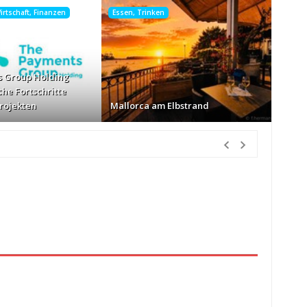
rtschaft, Finanzen
Essen, Trinken
 Group Holding
che Fortschritte
Projekten
Mallorca am Elbstrand
tunden Vorher
nur Körbe kassiert
vor 14 Stunden Vorher
026
vor 15 Stunden Vorher