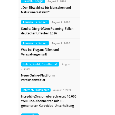
Umwelt, Energie
August 7, 2026
„Der Elbwald ist für Menschen und
Natur unersetzlich“
Tourismus, Reisen
August 7, 2026
Studie: Die größten Roaming-Fallen
deutscher Urlauber 2026
Tourismus, Reisen
August 7, 2026
Was bei Flugausfällen und
Verspätungen gilt
Politik, Recht, Gesellschaft
August
7, 2026
Neue Online-Plattform
vereinsanwalt.at
Internet, Ecommerce
August 7, 2026
IncredibleXvision überschreitet 10.000
YouTube-Abonnenten mit KI-
generierter Kurzvideo-Unterhaltung