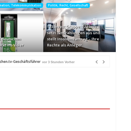
rmation, Telekommunikation
Politik, Recht, Gesellschaft
123 Invest Gruppe: 123 Invest
setzt Zinszahlungen aus und
 deutschen
stellt Insolvenzantrag – Ihre
rkt ins Visier
Rechte als Anleger
chen.tv-Geschäftsführer
vor 3 Stunden Vorher
-Markt ins Visier
vor 3 Stunden Vorher
n Québec
vor 4 Stunden Vorher
eiß über Bewusstseinsarbeit
vor 4 Stunden Vorher