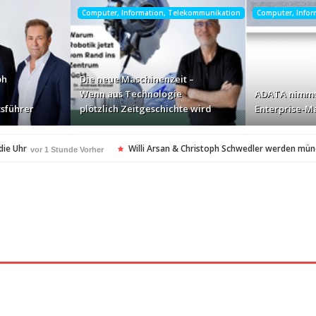
Computer, Information, Telekommunikation
Computer, Info
ph
Die neue Maschinenzeit –
Wenn aus Technologie
ADATA nimmt
sführer
plötzlich Zeitgeschichte wird
Enterprise-Ma
die Uhr
Willi Arsan & Christoph Schwedler werden mün
vor 1 Stunde Vorher
itgeschichte wird
ADATA nimmt deutschen Enterprise
vor 3 Stunden Vorher
ellt Insolvenzantrag – Ihre Rechte als Anleger
vor 4 Stunden Vorher
amerikanischen Batterie-Unabhängigkeit: Die Entstehung des Battery Valley i
nach Virginia Beach
vor 4 Stunden Vorher
t in den Fokus
Die Rückkehr zu sich selbst: Bianca H
vor 4 Stunden Vorher
spezialisiertes Angebot für Hotels
vor 4 Stunden Vorher