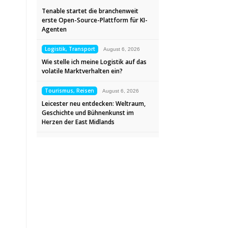
Tenable startet die branchenweit
erste Open-Source-Plattform für KI-
Agenten
Logistik, Transport
August 6, 2026
Wie stelle ich meine Logistik auf das
volatile Marktverhalten ein?
Tourismus, Reisen
August 6, 2026
Leicester neu entdecken: Weltraum,
Geschichte und Bühnenkunst im
Herzen der East Midlands