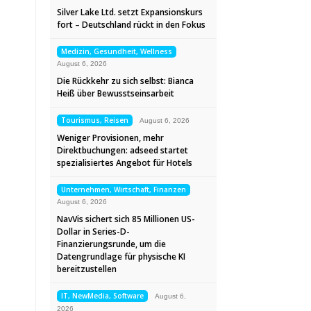
Silver Lake Ltd. setzt Expansionskurs
fort – Deutschland rückt in den Fokus
Medizin, Gesundheit, Wellness
August 6, 2026
Die Rückkehr zu sich selbst: Bianca
Heiß über Bewusstseinsarbeit
Tourismus, Reisen
August 6, 2026
Weniger Provisionen, mehr
Direktbuchungen: adseed startet
spezialisiertes Angebot für Hotels
Unternehmen, Wirtschaft, Finanzen
August 6, 2026
NavVis sichert sich 85 Millionen US-
Dollar in Series-D-
Finanzierungsrunde, um die
Datengrundlage für physische KI
bereitzustellen
IT, NewMedia, Software
August 6,
2026