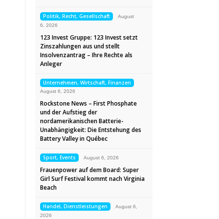
Politik, Recht, Gesellschaft
August
6, 2026
123 Invest Gruppe: 123 Invest setzt
Zinszahlungen aus und stellt
Insolvenzantrag – Ihre Rechte als
Anleger
Unternehmen, Wirtschaft, Finanzen
August 6, 2026
Rockstone News – First Phosphate
und der Aufstieg der
nordamerikanischen Batterie-
Unabhängigkeit: Die Entstehung des
Battery Valley in Québec
Sport, Events
August 6, 2026
Frauenpower auf dem Board: Super
Girl Surf Festival kommt nach Virginia
Beach
Handel, Dienstleistungen
August 6,
2026