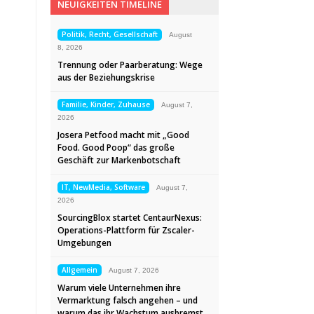
NEUIGKEITEN TIMELINE
Politik, Recht, Gesellschaft
August
8, 2026
Trennung oder Paarberatung: Wege
aus der Beziehungskrise
Familie, Kinder, Zuhause
August 7,
2026
Josera Petfood macht mit „Good
Food. Good Poop“ das große
Geschäft zur Markenbotschaft
IT, NewMedia, Software
August 7,
2026
SourcingBlox startet CentaurNexus:
Operations-Plattform für Zscaler-
Umgebungen
Allgemein
August 7, 2026
Warum viele Unternehmen ihre
Vermarktung falsch angehen – und
warum das ihr Wachstum ausbremst