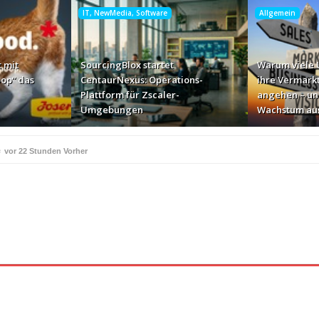
IT, NewMedia, Software
Allgemein
 mit
SourcingBlox startet
Warum viele
op“ das
CentaurNexus: Operations-
ihre Vermark
Plattform für Zscaler-
angehen – un
Umgebungen
Wachstum au
e
vor 22 Stunden Vorher
ße Geschäft zur Markenbotschaft
vor 2 Tagen Vorher
für Zscaler-Umgebungen
vor 2 Tagen Vorher
 – und warum das ihr Wachstum ausbremst
vor 2 Tagen Vorher
i ihren AI-Projekten
Mallorca am Elbstrand
vor 2 Tagen Vorher
vor 2 Tagen 
i den Bayerischen Bio-Erlebnistagen
Monitor mit drei 
vor 2 Tagen Vorher
kassiert
„Der Elbwald ist für Menschen und Natur uners
vor 2 Tagen Vorher