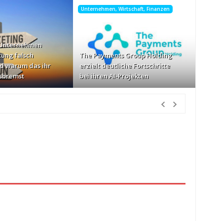
Unternehmen, Wirtschaft, Finanzen
 Unternehmen
tung falsch
The Payments Group Holding
d warum das ihr
erzielt deutliche Fortschritte
sbremst
bei ihren AI-Projekten
Vorher
Geschwindigkeiten: AOC GAMING CQ32G4ZA
vor 2 Tagen Vorher
etzlich“
vor 2 Tagen Vorher