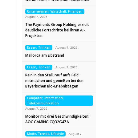
Unternehmen, Wirtschaft, Finanzen
August 7, 2026
The Payments Group Holding erzielt
deutliche Fortschritte bei ihren AI-
Projekten
Essen, Trinken
August 7, 2026
Mallorca am Elbstrand
Essen, Trinken
August 7, 2026
Rein in den Stall, rauf aufs Feld:
mitmachen und genießen bei den
Bayerischen Bio-Erlebnistagen
Computer, Information,
Telekommunikation
August 7, 2026
Monitor mit drei Geschwindigkeiten:
AOC GAMING CQ32G4ZA
Mode, Trends, Lifestyle
August 7,