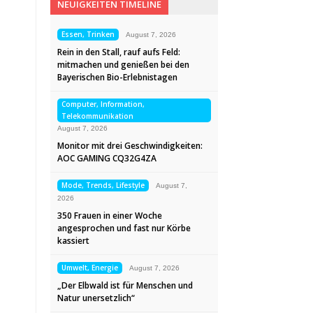
NEUIGKEITEN TIMELINE
Essen, Trinken
August 7, 2026
Rein in den Stall, rauf aufs Feld:
mitmachen und genießen bei den
Bayerischen Bio-Erlebnistagen
Computer, Information,
Telekommunikation
August 7, 2026
Monitor mit drei Geschwindigkeiten:
AOC GAMING CQ32G4ZA
Mode, Trends, Lifestyle
August 7,
2026
350 Frauen in einer Woche
angesprochen und fast nur Körbe
kassiert
Umwelt, Energie
August 7, 2026
„Der Elbwald ist für Menschen und
Natur unersetzlich“