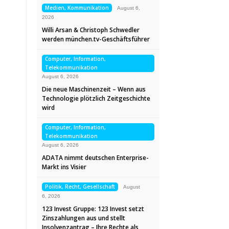
Medien, Kommunikation
August 6,
2026
Willi Arsan & Christoph Schwedler
werden münchen.tv-Geschäftsführer
Computer, Information,
Telekommunikation
August 6, 2026
Die neue Maschinenzeit – Wenn aus
Technologie plötzlich Zeitgeschichte
wird
Computer, Information,
Telekommunikation
August 6, 2026
ADATA nimmt deutschen Enterprise-
Markt ins Visier
Politik, Recht, Gesellschaft
August
6, 2026
123 Invest Gruppe: 123 Invest setzt
Zinszahlungen aus und stellt
Insolvenzantrag – Ihre Rechte als