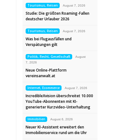
Tourismus, Reisen
August 7, 2026
Studie: Die größten Roaming-Fallen
deutscher Urlauber 2026
Tourismus, Reisen
August 7, 2026
Was bei Flugausfällen und
Verspätungen gilt
Politik, Recht, Gesellschaft
August
7, 2026
Neue Online-Plattform
vereinsanwalt.at
Internet, Ecommerce
August 7, 2026
IncredibleXvision überschreitet 10.000
YouTube-Abonnenten mit KI-
generierter Kurzvideo-Unterhaltung
Immobilien
August 6, 2026
Neuer KI-Assistent erweitert den
Immobilienservice rund um die Uhr