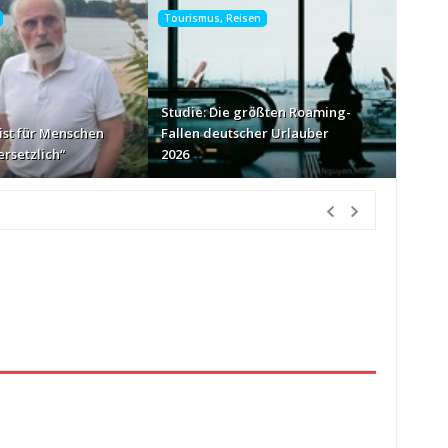
Tourismus, Reisen
Studie: Die größten Roaming-
ist für Menschen
Fallen deutscher Urlauber
rsetzlich“
2026
nur Körbe kassiert
vor 55 Minuten Vorher
026
vor 2 Stunden Vorher
münchen.tv-Geschäftsführer
vor 17 Stunden Vorher