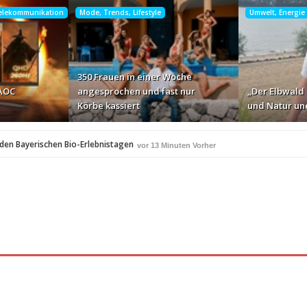
Telekommunikation
Mode, Trends, Lifestyle
Umwelt, Energie
350 Frauen in einer Woche
 AOC
angesprochen und fast nur
„Der Elbwald 
Körbe kassiert
und Natur une
i den Bayerischen Bio-Erlebnistagen
vor 13 Minuten Vorher
A
350 Frauen in einer Woche angesprochen und fast 
vor 39 Minuten Vorher
Studie: Die größten Roaming-Fallen deutscher Urlauber 2
 Minuten Vorher
Neue Online-Plattform vereinsanwalt.at
rher
vor 2 Stunden Vorher
mit KI-generierter Kurzvideo-Unterhaltung
vor 2 Stunden Vorher
die Uhr
Willi Arsan & Christoph Schwedler werden 
vor 16 Stunden Vorher