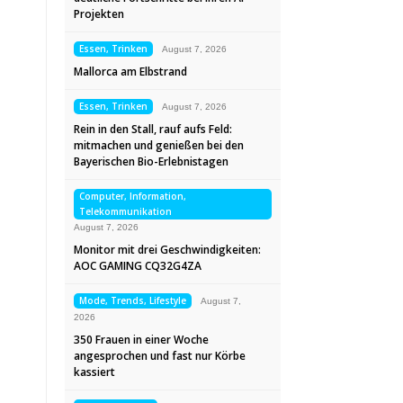
Projekten
Essen, Trinken
August 7, 2026
Mallorca am Elbstrand
Essen, Trinken
August 7, 2026
Rein in den Stall, rauf aufs Feld:
mitmachen und genießen bei den
Bayerischen Bio-Erlebnistagen
Computer, Information,
Telekommunikation
August 7, 2026
Monitor mit drei Geschwindigkeiten:
AOC GAMING CQ32G4ZA
Mode, Trends, Lifestyle
August 7,
2026
350 Frauen in einer Woche
angesprochen und fast nur Körbe
kassiert