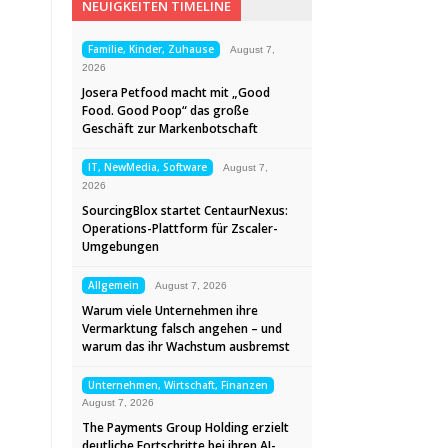
NEUIGKEITEN TIMELINE
Familie, Kinder, Zuhause
August 7,
2026
Josera Petfood macht mit „Good
Food. Good Poop“ das große
Geschäft zur Markenbotschaft
IT, NewMedia, Software
August 7,
2026
SourcingBlox startet CentaurNexus:
Operations-Plattform für Zscaler-
Umgebungen
Allgemein
August 7, 2026
Warum viele Unternehmen ihre
Vermarktung falsch angehen – und
warum das ihr Wachstum ausbremst
Unternehmen, Wirtschaft, Finanzen
August 7, 2026
The Payments Group Holding erzielt
deutliche Fortschritte bei ihren AI-