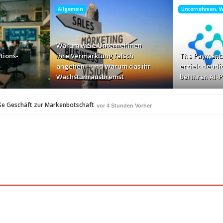
Allgemein
Unternehmen, Wi
Warum viele Unternehmen
tions-
ihre Vermarktung falsch
The Payments
-
angehen – und warum das ihr
erzielt deutli
Wachstum ausbremst
bei ihren AI-
ße Geschäft zur Markenbotschaft
vor 4 Stunden Vorher
für Zscaler-Umgebungen
vor 5 Stunden Vorher
 – und warum das ihr Wachstum ausbremst
vor 8 Stunden Vorher
i ihren AI-Projekten
Mallorca am Elbstrand
vor 8 Stunden Vorher
vor 9 Stu
i den Bayerischen Bio-Erlebnistagen
vor 11 Stunden Vorher
A
350 Frauen in einer Woche angesprochen und fast 
vor 11 Stunden Vorher
Studie: Die größten Roaming-Fallen deutscher Urlauber 2
 Stunden Vorher