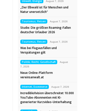
Umwelt, Energie
August 7, 2026
„Der Elbwald ist für Menschen und
Natur unersetzlich“
Tourismus, Reisen
August 7, 2026
Studie: Die größten Roaming-Fallen
deutscher Urlauber 2026
Tourismus, Reisen
August 7, 2026
Was bei Flugausfällen und
Verspätungen gilt
Politik, Recht, Gesellschaft
August
7, 2026
Neue Online-Plattform
vereinsanwalt.at
Internet, Ecommerce
August 7, 2026
IncredibleXvision überschreitet 10.000
YouTube-Abonnenten mit KI-
generierter Kurzvideo-Unterhaltung