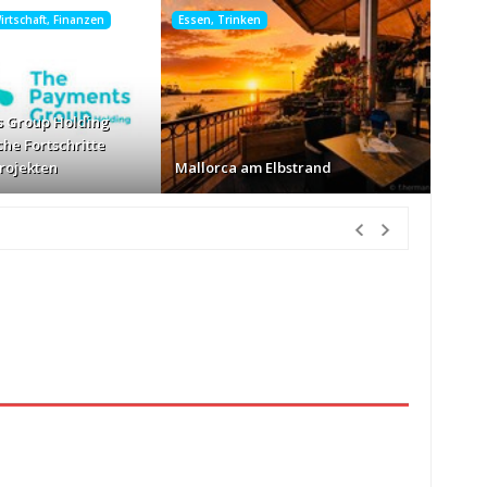
rtschaft, Finanzen
Essen, Trinken
 Group Holding
che Fortschritte
Projekten
Mallorca am Elbstrand
nden Vorher
nur Körbe kassiert
vor 11 Stunden Vorher
026
vor 12 Stunden Vorher