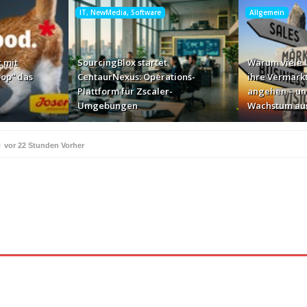
IT, NewMedia, Software
Allgemein
 mit
SourcingBlox startet
Warum viele
op“ das
CentaurNexus: Operations-
ihre Vermark
Plattform für Zscaler-
angehen – un
Umgebungen
Wachstum au
e
vor 22 Stunden Vorher
ße Geschäft zur Markenbotschaft
vor 2 Tagen Vorher
für Zscaler-Umgebungen
vor 2 Tagen Vorher
 – und warum das ihr Wachstum ausbremst
vor 2 Tagen Vorher
i ihren AI-Projekten
Mallorca am Elbstrand
vor 2 Tagen Vorher
vor 2 Tagen 
i den Bayerischen Bio-Erlebnistagen
Monitor mit drei 
vor 2 Tagen Vorher
kassiert
„Der Elbwald ist für Menschen und Natur uners
vor 2 Tagen Vorher