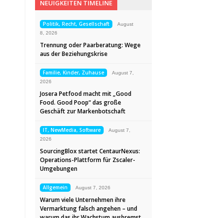
NEUIGKEITEN TIMELINE
Politik, Recht, Gesellschaft
August
8, 2026
Trennung oder Paarberatung: Wege
aus der Beziehungskrise
Familie, Kinder, Zuhause
August 7,
2026
Josera Petfood macht mit „Good
Food. Good Poop“ das große
Geschäft zur Markenbotschaft
IT, NewMedia, Software
August 7,
2026
SourcingBlox startet CentaurNexus:
Operations-Plattform für Zscaler-
Umgebungen
Allgemein
August 7, 2026
Warum viele Unternehmen ihre
Vermarktung falsch angehen – und
warum das ihr Wachstum ausbremst