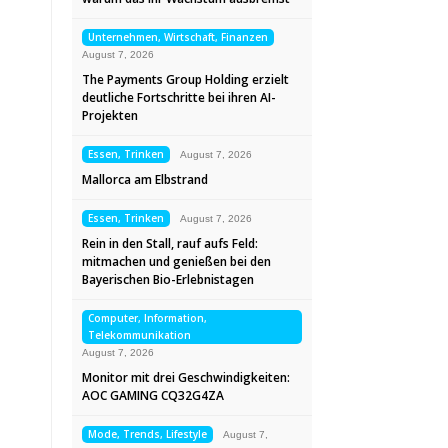
Unternehmen, Wirtschaft, Finanzen
August 7, 2026
The Payments Group Holding erzielt
deutliche Fortschritte bei ihren AI-
Projekten
Essen, Trinken
August 7, 2026
Mallorca am Elbstrand
Essen, Trinken
August 7, 2026
Rein in den Stall, rauf aufs Feld:
mitmachen und genießen bei den
Bayerischen Bio-Erlebnistagen
Computer, Information,
Telekommunikation
August 7, 2026
Monitor mit drei Geschwindigkeiten:
AOC GAMING CQ32G4ZA
Mode, Trends, Lifestyle
August 7,