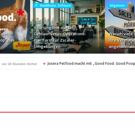
IT, NewMedia, Software
Allgemein
SourcingBlox startet
 mit
CentaurNexus: Operations-
Warum viele
op“ das
Plattform für Zscaler-
ihre Vermark
Umgebungen
angehen – u
e
Josera Petfood macht mit „Good Food. Good Poo
vor 24 Stunden Vorher
für Zscaler-Umgebungen
vor 2 Tagen Vorher
n – und warum…
The Payments Group Holding erzielt deut
vor 2 Tagen Vorher
all, rauf aufs Feld: mitmachen und genießen…
vor 2 Tagen Vorher
A
350 Frauen in einer Woche angesprochen und fast nu
vor 2 Tagen Vorher
Tagen Vorher