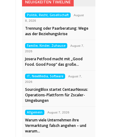
NEUIGKEITEN TIMELINE
Politik, Recht, Gesellschaft
August
8, 2026
Trennung oder Paarberatung: Wege
aus der Beziehungskrise
Familie, Kinder, Zuhause
August 7,
2026
Josera Petfood macht mit „Good
Food. Good Poop“ das große…
IT, NewMedia, Software
August 7,
2026
SourcingBlox startet CentaurNexus:
Operations-Plattform für Zscaler-
Umgebungen
Allgemein
August 7, 2026
Warum viele Unternehmen ihre
Vermarktung falsch angehen – und
warum…