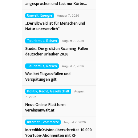
angesprochen und fast nur Körbe…
Umwelt, Energie
August 7, 2026
„Der Elbwald ist für Menschen und
Natur unersetzlich“
Tourismus, Reisen
August 7, 2026
Studie: Die größten Roaming-Fallen
deutscher Urlauber 2026
Tourismus, Reisen
August 7, 2026
Was bei Flugausfällen und
Verspätungen gilt
Politik, Recht, Gesellschaft
August
7, 2026
Neue Online-Plattform
vereinsanwalt.at
Internet, Ecommerce
August 7, 2026
IncredibleXvision überschreitet 10.000
YouTube-Abonnenten mit KI-