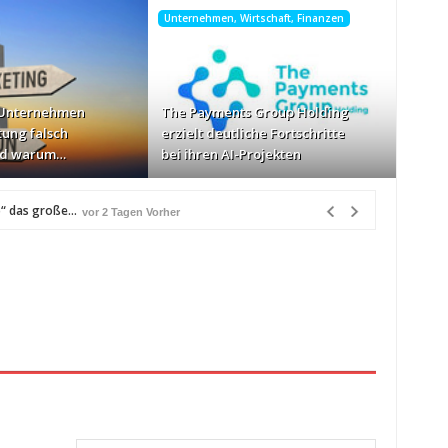
Unternehmen, Wirtschaft, Finanzen
 Unternehmen
The Payments Group Holding
tung falsch
erzielt deutliche Fortschritte
nd warum…
bei ihren AI-Projekten
p“ das große…
vor 2 Tagen Vorher
liche Fortschritte bei ihren AI-Projekten
vor 2 Tagen Vorher
r Körbe…
vor 2 Tagen Vorher