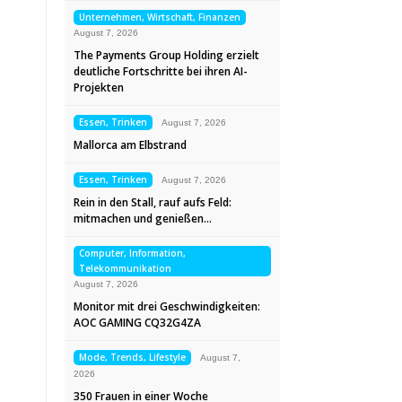
Unternehmen, Wirtschaft, Finanzen
August 7, 2026
The Payments Group Holding erzielt
deutliche Fortschritte bei ihren AI-
Projekten
Essen, Trinken
August 7, 2026
Mallorca am Elbstrand
Essen, Trinken
August 7, 2026
Rein in den Stall, rauf aufs Feld:
mitmachen und genießen…
Computer, Information,
Telekommunikation
August 7, 2026
Monitor mit drei Geschwindigkeiten:
AOC GAMING CQ32G4ZA
Mode, Trends, Lifestyle
August 7,
2026
350 Frauen in einer Woche