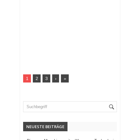
1
2
3
›
»
NEUESTE BEITRÄGE