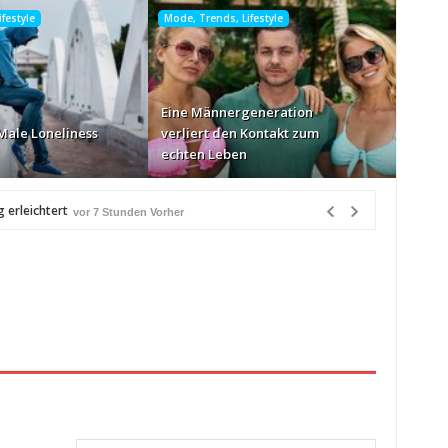
festyle
Mode, Trends, Lifestyle
Eine Männergeneration
Male Loneliness
verliert den Kontakt zum
echten Leben
 erleichtert
vor 7 Stunden Vorher
 8 Stunden Vorher
er
en Vorher