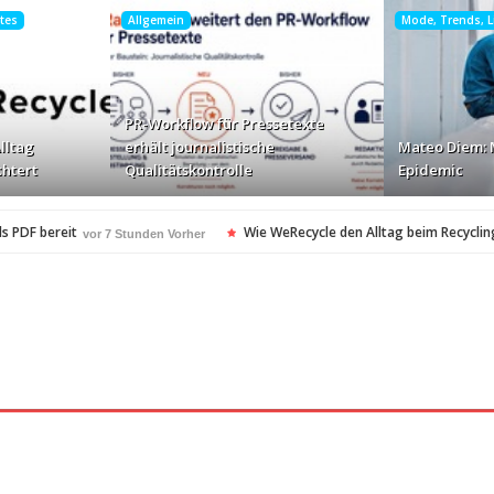
htes
Allgemein
Mode, Trends, Li
PR-Workflow für Pressetexte
lltag
erhält journalistische
Mateo Diem: 
chtert
Qualitätskontrolle
Epidemic
s PDF bereit
Wie WeRecycle den Alltag beim Recycling
vor 7 Stunden Vorher
kontrolle
Mateo Diem: Male Loneliness Epidemic
vor 8 Stunden Vorher
vor
en
Cloud Print ist nur der Anfang …
vor 8 Stunden Vorher
vor 9 Stunden Vorh
oft-Community
vor 10 Stunden Vorher
heitsstandards Europas für Extreme…
vor 10 Stunden Vorher
esonders angesagt
ARAG Recht schnell…
vor 10 Stunden Vorher
vor 10 Stund