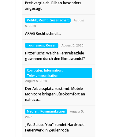
Preisvergleich: Bilbao besonders
angesagt
Politik, Recht, Gesellschaft
August
5, 2026
ARAG Recht schnell…
Tourismus, Reisen
August 5, 2026
Hitzeflucht: Welche Fernreiseziele
gewinnen durch den Klimawandel?
Computer, Information,
Telekommunikation
August 5, 2026
Der Arbeitsplatz reist mit: Mobile
Monitore bringen Bürokomfort an
nahezu…
Medien, Kommunikation
August 5,
2026
„We Salute You“ zündet Hardrock-
Feuerwerk in Zeulenroda