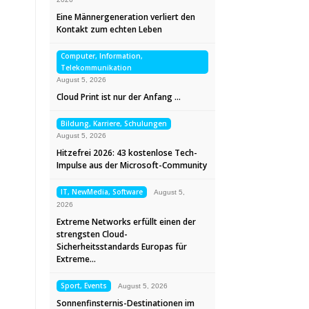
Eine Männergeneration verliert den
Kontakt zum echten Leben
Computer, Information,
Telekommunikation
August 5, 2026
Cloud Print ist nur der Anfang …
Bildung, Karriere, Schulungen
August 5, 2026
Hitzefrei 2026: 43 kostenlose Tech-
Impulse aus der Microsoft-Community
IT, NewMedia, Software
August 5,
2026
Extreme Networks erfüllt einen der
strengsten Cloud-
Sicherheitsstandards Europas für
Extreme…
Sport, Events
August 5, 2026
Sonnenfinsternis-Destinationen im