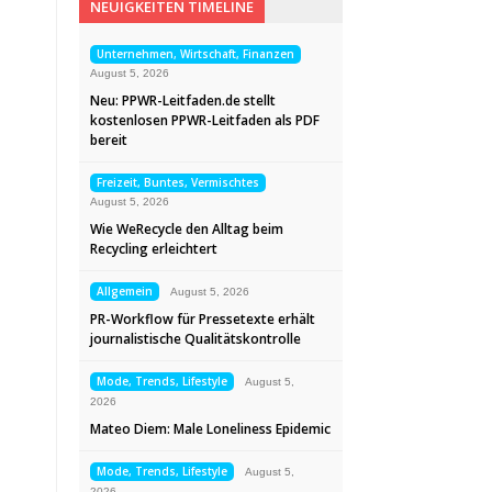
NEUIGKEITEN TIMELINE
Unternehmen, Wirtschaft, Finanzen
August 5, 2026
Neu: PPWR-Leitfaden.de stellt
kostenlosen PPWR-Leitfaden als PDF
bereit
Freizeit, Buntes, Vermischtes
August 5, 2026
Wie WeRecycle den Alltag beim
Recycling erleichtert
Allgemein
August 5, 2026
PR-Workflow für Pressetexte erhält
journalistische Qualitätskontrolle
Mode, Trends, Lifestyle
August 5,
2026
Mateo Diem: Male Loneliness Epidemic
Mode, Trends, Lifestyle
August 5,
2026