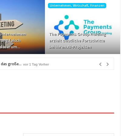
Unternehmen, Wirtschaft, Finanzen
 Unternehmen
The Payments Group Holding
tung falsch
erzielt deutliche Fortschritte
nd warum…
bei ihren AI-Projekten
“ das große…
vor 1 Tag Vorher
Vermarktung falsch angehen – und warum…
vor 1 Tag Vorher
r
4ZA
vor 1 Tag Vorher
vor 1 Tag Vorher