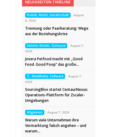
NEUIGKEITEN TIMELINE
Politik, Recht, Gesellschaft
August
8, 2026
Trennung oder Paarberatung: Wege
aus der Beziehungskrise
Familie, Kinder, Zuhause
August 7,
2026
Josera Petfood macht mit „Good
Food. Good Poop“ das große…
IT, NewMedia, Software
August 7,
2026
SourcingBlox startet CentaurNexus:
Operations-Plattform für Zscaler-
Umgebungen
Allgemein
August 7, 2026
Warum viele Unternehmen ihre
Vermarktung falsch angehen – und
warum…