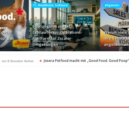
IT, NewMedia, Software
Allgemein
SourcingBlox startet
 mit
CentaurNexus: Operations-
Warum viele
op“ das
Plattform für Zscaler-
ihre Vermark
Umgebungen
angehen – u
e
Josera Petfood macht mit „Good Food. Good Poop
vor 8 Stunden Vorher
für Zscaler-Umgebungen
Warum viele Unternehmen ihre 
vor 1 Tag Vorher
i ihren AI-Projekten
Mallorca am Elbstrand
vor 1 Tag Vorher
vor 1 Tag Vorhe
Monitor mit drei Geschwindigkeiten: AOC GAMING CQ32G
or 1 Tag Vorher
…
„Der Elbwald ist für Menschen und Natur unersetzlich“
vor 1 Tag Vorher