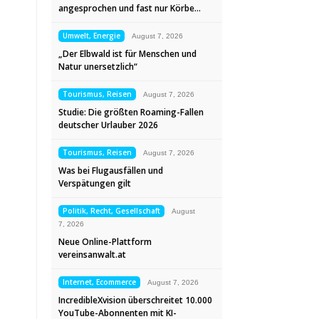
angesprochen und fast nur Körbe…
Umwelt, Energie
August 7, 2026
„Der Elbwald ist für Menschen und
Natur unersetzlich“
Tourismus, Reisen
August 7, 2026
Studie: Die größten Roaming-Fallen
deutscher Urlauber 2026
Tourismus, Reisen
August 7, 2026
Was bei Flugausfällen und
Verspätungen gilt
Politik, Recht, Gesellschaft
August
7, 2026
Neue Online-Plattform
vereinsanwalt.at
Internet, Ecommerce
August 7, 2026
IncredibleXvision überschreitet 10.000
YouTube-Abonnenten mit KI-