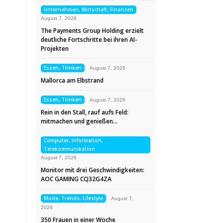
Unternehmen, Wirtschaft, Finanzen
August 7, 2026
The Payments Group Holding erzielt
deutliche Fortschritte bei ihren AI-
Projekten
Essen, Trinken
August 7, 2026
Mallorca am Elbstrand
Essen, Trinken
August 7, 2026
Rein in den Stall, rauf aufs Feld:
mitmachen und genießen…
Computer, Information,
Telekommunikation
August 7, 2026
Monitor mit drei Geschwindigkeiten:
AOC GAMING CQ32G4ZA
Mode, Trends, Lifestyle
August 7,
2026
350 Frauen in einer Woche