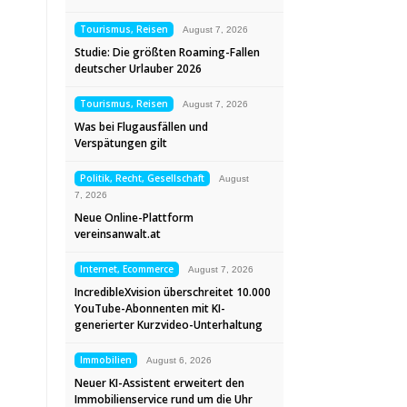
Tourismus, Reisen
August 7, 2026
Studie: Die größten Roaming-Fallen
deutscher Urlauber 2026
Tourismus, Reisen
August 7, 2026
Was bei Flugausfällen und
Verspätungen gilt
Politik, Recht, Gesellschaft
August
7, 2026
Neue Online-Plattform
vereinsanwalt.at
Internet, Ecommerce
August 7, 2026
IncredibleXvision überschreitet 10.000
YouTube-Abonnenten mit KI-
generierter Kurzvideo-Unterhaltung
Immobilien
August 6, 2026
Neuer KI-Assistent erweitert den
Immobilienservice rund um die Uhr