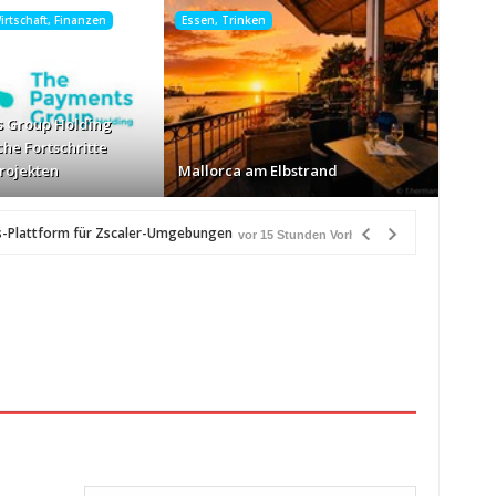
rtschaft, Finanzen
Essen, Trinken
 Group Holding
che Fortschritte
Projekten
Mallorca am Elbstrand
s-Plattform für Zscaler-Umgebungen
vor 15 Stunden Vorher
tunden Vorher
CQ32G4ZA
vor 21 Stunden Vorher
ich“
vor 21 Stunden Vorher