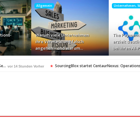
Allgemein
Unternehmen, Wi
tions-
Warum viele Unternehmen
The Payments
-
ihre Vermarktung falsch
erzielt deutli
angehen – und warum…
bei ihren AI-
oße…
SourcingBlox startet CentaurNexus: Operation
vor 14 Stunden Vorher
n – und warum…
vor 17 Stunden Vorher
i ihren AI-Projekten
Mallorca am Elbstrand
vor 18 Stunden Vorher
vor 18 S
Monitor mit drei Geschwindigkeiten: AOC GAMING 
or 20 Stunden Vorher
…
„Der Elbwald ist für Menschen und Natur unersetzl
vor 21 Stunden Vorher
vor 22 Stunden Vorher