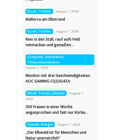
Essen, Trinken
August 7, 2026
Mallorca am Elbstrand
Essen, Trinken
August 7, 2026
Rein in den Stall, rauf aufs Feld:
mitmachen und genießen…
Computer, Information,
Telekommunikation
August 7, 2026
Monitor mit drei Geschwindigkeiten:
AOC GAMING CQ32G4ZA
Mode, Trends, Lifestyle
August 7,
2026
350 Frauen in einer Woche
angesprochen und fast nur Körbe…
Umwelt, Energie
August 7, 2026
„Der Elbwald ist für Menschen und
Natur unersetzlich“