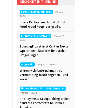
NEUIGKEITEN TIMELINE
Familie, Kinder, Zuhause
August 7,
2026
Josera Petfood macht mit „Good
Food. Good Poop“ das große…
IT, NewMedia, Software
August 7,
2026
SourcingBlox startet CentaurNexus:
Operations-Plattform für Zscaler-
Umgebungen
Allgemein
August 7, 2026
Warum viele Unternehmen ihre
Vermarktung falsch angehen – und
warum…
Unternehmen, Wirtschaft, Finanzen
August 7, 2026
The Payments Group Holding erzielt
deutliche Fortschritte bei ihren AI-
Projekten