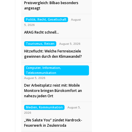
Preisvergleich: Bilbao besonders
angesagt
Politik, Recht, Gesellschaft
August
5, 2026
ARAG Recht schnell…
Tourismus, Reisen
August 5, 2026
Hitzeflucht: Welche Fernreiseziele
gewinnen durch den Klimawandel?
Computer, Information,
Telekommunikation
August 5, 2026
Der Arbeitsplatz reist mit: Mobile
Monitore bringen Bürokomfort an
nahezu jeden Ort
Medien, Kommunikation
August 5,
2026
„We Salute You“ zündet Hardrock-
Feuerwerk in Zeulenroda