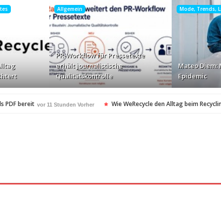
htes
Allgemein
Mode, Trends, Li
PR-Workflow für Pressetexte
lltag
erhält journalistische
Mateo Diem: 
chtert
Qualitätskontrolle
Epidemic
s PDF bereit
Wie WeRecycle den Alltag beim Recyclin
vor 11 Stunden Vorher
kontrolle
Mateo Diem: Male Loneliness Epidemic
vor 12 Stunden Vorher
vo
en
Cloud Print ist nur der Anfang …
vor 12 Stunden Vorher
vor 13 Stunden Vo
oft-Community
vor 14 Stunden Vorher
heitsstandards Europas für Extreme Platform ONE
vor 14 Stunden Vorher
esonders angesagt
ARAG Recht schnell…
vor 14 Stunden Vorher
vor 14 Stund