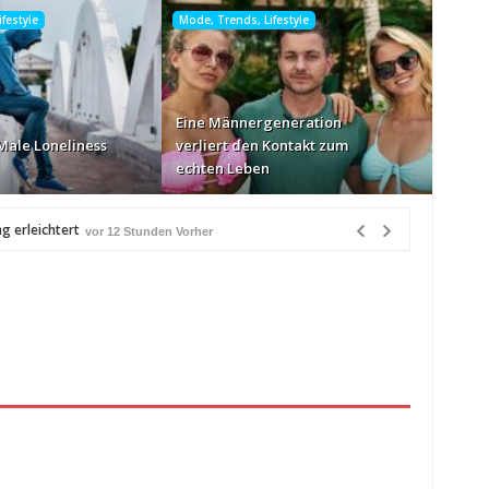
festyle
Mode, Trends, Lifestyle
Eine Männergeneration
Male Loneliness
verliert den Kontakt zum
echten Leben
g erleichtert
vor 12 Stunden Vorher
r 12 Stunden Vorher
rher
en Vorher