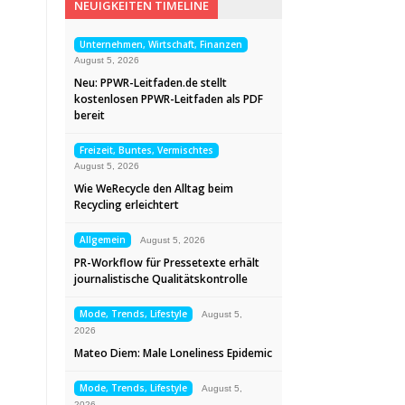
NEUIGKEITEN TIMELINE
Unternehmen, Wirtschaft, Finanzen
August 5, 2026
Neu: PPWR-Leitfaden.de stellt
kostenlosen PPWR-Leitfaden als PDF
bereit
Freizeit, Buntes, Vermischtes
August 5, 2026
Wie WeRecycle den Alltag beim
Recycling erleichtert
Allgemein
August 5, 2026
PR-Workflow für Pressetexte erhält
journalistische Qualitätskontrolle
Mode, Trends, Lifestyle
August 5,
2026
Mateo Diem: Male Loneliness Epidemic
Mode, Trends, Lifestyle
August 5,
2026