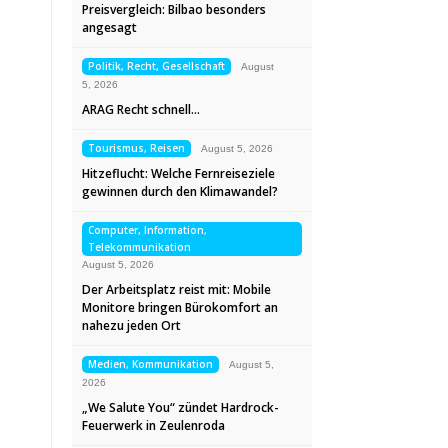
Preisvergleich: Bilbao besonders
angesagt
Politik, Recht, Gesellschaft
August
5, 2026
ARAG Recht schnell…
Tourismus, Reisen
August 5, 2026
Hitzeflucht: Welche Fernreiseziele
gewinnen durch den Klimawandel?
Computer, Information,
Telekommunikation
August 5, 2026
Der Arbeitsplatz reist mit: Mobile
Monitore bringen Bürokomfort an
nahezu jeden Ort
Medien, Kommunikation
August 5,
2026
„We Salute You“ zündet Hardrock-
Feuerwerk in Zeulenroda