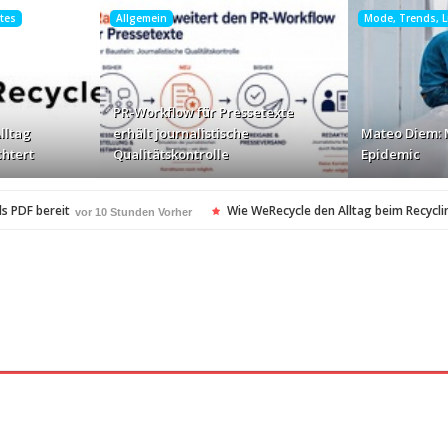
htes
Allgemein
Mode, Trends, Li
PR-Workflow für Pressetexte
lltag
erhält journalistische
Mateo Diem: 
chtert
Qualitätskontrolle
Epidemic
s PDF bereit
Wie WeRecycle den Alltag beim Recyclin
vor 10 Stunden Vorher
kontrolle
Mateo Diem: Male Loneliness Epidemic
vor 10 Stunden Vorher
vo
en
Cloud Print ist nur der Anfang …
vor 10 Stunden Vorher
vor 11 Stunden Vo
oft-Community
vor 12 Stunden Vorher
heitsstandards Europas für Extreme Platform ONE
vor 12 Stunden Vorher
esonders angesagt
ARAG Recht schnell…
vor 13 Stunden Vorher
vor 13 Stund