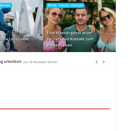
festyle
Mode, Trends, Lifestyle
Eine Männergeneration
Male Loneliness
verliert den Kontakt zum
echten Leben
g erleichtert
vor 10 Stunden Vorher
r 10 Stunden Vorher
rher
en Vorher