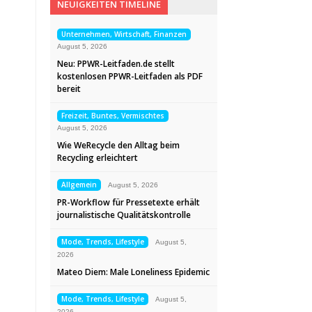
NEUIGKEITEN TIMELINE
Unternehmen, Wirtschaft, Finanzen
August 5, 2026
Neu: PPWR-Leitfaden.de stellt
kostenlosen PPWR-Leitfaden als PDF
bereit
Freizeit, Buntes, Vermischtes
August 5, 2026
Wie WeRecycle den Alltag beim
Recycling erleichtert
Allgemein
August 5, 2026
PR-Workflow für Pressetexte erhält
journalistische Qualitätskontrolle
Mode, Trends, Lifestyle
August 5,
2026
Mateo Diem: Male Loneliness Epidemic
Mode, Trends, Lifestyle
August 5,
2026