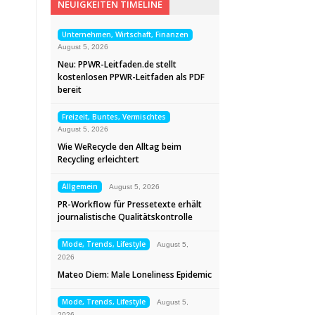
NEUIGKEITEN TIMELINE
Unternehmen, Wirtschaft, Finanzen
August 5, 2026
Neu: PPWR-Leitfaden.de stellt
kostenlosen PPWR-Leitfaden als PDF
bereit
Freizeit, Buntes, Vermischtes
August 5, 2026
Wie WeRecycle den Alltag beim
Recycling erleichtert
Allgemein
August 5, 2026
PR-Workflow für Pressetexte erhält
journalistische Qualitätskontrolle
Mode, Trends, Lifestyle
August 5,
2026
Mateo Diem: Male Loneliness Epidemic
Mode, Trends, Lifestyle
August 5,
2026