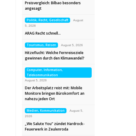
Preisvergleich: Bilbao besonders
angesagt
Politik, Recht, Gesellschaft
August
5, 2026
ARAG Recht schnell…
Tourismus, Reisen
August 5, 2026
Hitzeflucht: Welche Fernreiseziele
gewinnen durch den Klimawandel?
Computer, Information,
Telekommunikation
August 5, 2026
Der Arbeitsplatz reist mit: Mobile
Monitore bringen Bürokomfort an
nahezu jeden Ort
Medien, Kommunikation
August 5,
2026
„We Salute You“ zündet Hardrock-
Feuerwerk in Zeulenroda