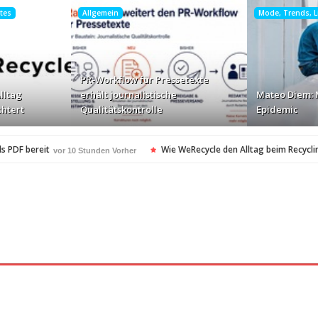
htes
Allgemein
Mode, Trends, Li
PR-Workflow für Pressetexte
lltag
erhält journalistische
Mateo Diem: 
chtert
Qualitätskontrolle
Epidemic
s PDF bereit
Wie WeRecycle den Alltag beim Recyclin
vor 10 Stunden Vorher
kontrolle
Mateo Diem: Male Loneliness Epidemic
vor 10 Stunden Vorher
vo
en
Cloud Print ist nur der Anfang …
vor 10 Stunden Vorher
vor 12 Stunden Vo
oft-Community
vor 12 Stunden Vorher
heitsstandards Europas für Extreme Platform ONE
vor 12 Stunden Vorher
esonders angesagt
ARAG Recht schnell…
vor 13 Stunden Vorher
vor 13 Stund