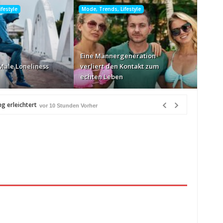
festyle
Mode, Trends, Lifestyle
Eine Männergeneration
Male Loneliness
verliert den Kontakt zum
echten Leben
g erleichtert
vor 10 Stunden Vorher
r 10 Stunden Vorher
rher
en Vorher